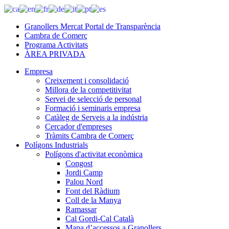
Granollers Mercat Portal de Transparència
Cambra de Comerç
Programa Activitats
ÀREA PRIVADA
Empresa
Creixement i consolidació
Millora de la competitivitat
Servei de selecció de personal
Formació i seminaris empresa
Catàleg de Serveis a la indústria
Cercador d'empreses
Tràmits Cambra de Comerç
Polígons Industrials
Polígons d'activitat econòmica
Congost
Jordi Camp
Palou Nord
Font del Ràdium
Coll de la Manya
Ramassar
Cal Gordi-Cal Català
Mapa d’accessos a Granollers