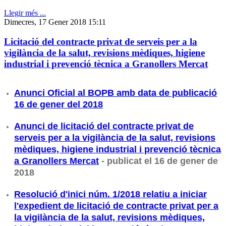
Llegir més ...
Dimecres, 17 Gener 2018 15:11
Licitació del contracte privat de serveis per a la
vigilància de la salut, revisions mèdiques, higiene
industrial i prevenció tècnica a Granollers Mercat
Anunci Oficial al BOPB amb data de publicació
16 de gener del 2018
Anunci de licitació del contracte privat de
serveis per a la vigilància de la salut, revisions
mèdiques, higiene industrial i prevenció tècnica
a Granollers Mercat
- publicat el 16 de gener de
2018
Resolució d'inici núm. 1/2018 relatiu a iniciar
l'expedient de licitació de contracte privat per a
la vigilància de la salut, revisions mèdiques,