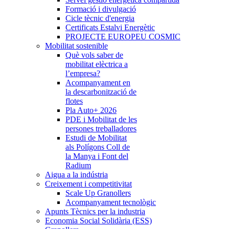
Formació i divulgació
Cicle tècnic d'energia
Certificats Estalvi Energètic
PROJECTE EUROPEU COSMIC
Mobilitat sostenible
Què vols saber de
mobilitat elèctrica a
l’empresa?
Acompanyament en
la descarbonització de
flotes
Pla Auto+ 2026
PDE i Mobilitat de les
persones treballadores
Estudi de Mobilitat
als Polígons Coll de
la Manya i Font del
Radium
Aigua a la indústria
Creixement i competitivitat
Scale Up Granollers
Acompanyament tecnològic
Apunts Tècnics per la industria
Economia Social Solidària (ESS)