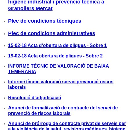
higiene industrial i prevenció tècnica a
Granollers Mercat
Plec de condicions tècniques
Plec de condicions administratives
15-02-18 Acta d'obertura de pliques - Sobre 1
19-02-18 Acta obertura de pliques - Sobre 2
INFORME TÈCNIC DE VALORACIÓ DE BAIXA
TEMERÀRIA
Informe tècnic valoració servei prevenció riscos
laborals
Resolució d'adjudicació
Anunci de formalització de contracte del servei de
prevenció de riscos laborals
Anunci de prórroga de contracte privat de serveis per
a la vigilància de la salut, revisions mèdiques, higiene