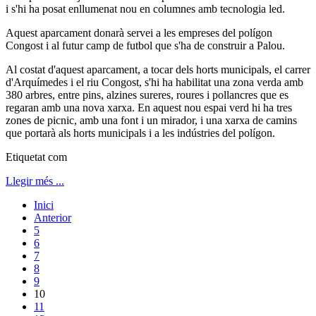
i s'hi ha posat enllumenat nou en columnes amb tecnologia led.
Aquest aparcament donarà servei a les empreses del polígon
Congost i al futur camp de futbol que s'ha de construir a Palou.
Al costat d'aquest aparcament, a tocar dels horts municipals, el carrer
d'Arquímedes i el riu Congost, s'hi ha habilitat una zona verda amb
380 arbres, entre pins, alzines sureres, roures i pollancres que es
regaran amb una nova xarxa. En aquest nou espai verd hi ha tres
zones de picnic, amb una font i un mirador, i una xarxa de camins
que portarà als horts municipals i a les indústries del polígon.
Etiquetat com
Llegir més ...
Inici
Anterior
5
6
7
8
9
10
11