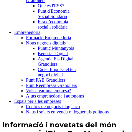
Granollers
Que es l'ESS?
Punt d'Economia
Social Solidària
Fira d’economia
social i solidària
Emprenedoria
Formació Emprenedoria
Nous negocis digitals
Punttic Muntanyola
Benestar Digital
Agenda Ets Digital
Granollers
Cicle: Impulsa el teu
negoci digital
Punt PAE Granollers
Punt Reempresa Granollers
Vols crear una empresa?
Ajuts emprenedoria i autonoms
Espais per a les empreses
Centres de negocis i logística
Naus i solars en venda o lloguer als polígons
Informació i novetats del món