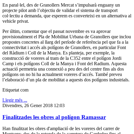
En paral·lel, des de Granollers Mercat s’impulsarà enguany un
projecte pilot amb l’objectiu de validar el sistema de transport
col·lectiu a demanda, que esperem es converteixi en un alternativa al
vehicle privat.
Per últim, comentar que el passat novembre es va aprovar
provisionalment el Pla de Mobilitat Urbana de Granollers que inclou
propostes concretes al llarg del període de referència pel que fa a la
connectivitat i accés als polígons de Granollers, en particular Font
del Ràdium i Coll de la Manya. Es planteja, per exemple, la
construcció de voreres al tram de la C352 entre el polígon Jordi
Camp i els polígons Coll de la Manya i Font del Radium. Aquesta
actuació permetria una connexió a peu des del centre fins als dos
polígons on no hi ha actualment voreres d’accés. També preveu
l’elaboració d’un pla de mobilitat a aquests dos polígons industrials.
Etiquetat com
Llegir més ...
Divendres, 26 Gener 2018 12:03
Finalitzades les obres al polígon Ramassar
Han finalitzat les obres d'ampliació de les voreres del carrer de
Montseny, des de la rotonda de la carretera de Cardedeu fins al