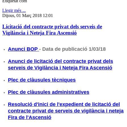
Etiquetat com
Llegir més ...
Dijous, 01 Març 2018 12:01
Licitació del contracte privat dels serveis de
Vigilància i Neteja Fira Ascensió
Anunci BOP
- Data de publicació 1/03/18
Anunci de licitació del contracte privat dels
serveis de Vigilància i Neteja Fira Ascensió
Plec de clàusules tècniques
Plec de clàusules administratives
Resolució d'inici de l'expedient de licitació del
contracte privat de serveis de vigilància i neteja
Fira de l'Ascensió