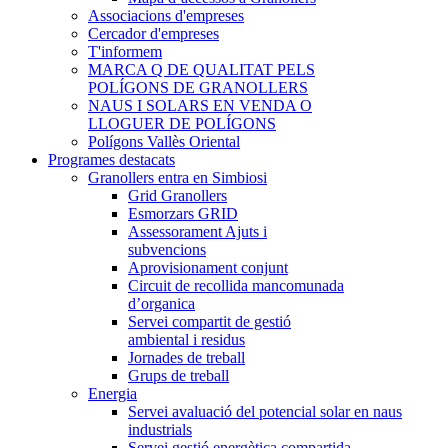
Associacions d'empreses
Cercador d'empreses
T'informem
MARCA Q DE QUALITAT PELS
POLÍGONS DE GRANOLLERS
NAUS I SOLARS EN VENDA O
LLOGUER DE POLÍGONS
Polígons Vallès Oriental
Programes destacats
Granollers entra en Simbiosi
Grid Granollers
Esmorzars GRID
Assessorament Ajuts i
subvencions
Aprovisionament conjunt
Circuit de recollida mancomunada
d’organica
Servei compartit de gestió
ambiental i residus
Jornades de treball
Grups de treball
Energia
Servei avaluació del potencial solar en naus
industrials
Servei gestió energètica compartida