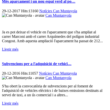
Més aparcament i un nou espai verd al po…
29-12-2017 Hits:13160
Notícies Can Muntayola
Can Muntanyola
Ja es pot deixar el vehicle en l'aparcament que s'ha ampliat al
carrer Marconi amb el carrer Arquímedes del polígon industrial
Congost. Amb aquesta ampliació l'aparcament ha passat de 212...
Llegir més
Subvencions per a l'adquisició de vehicl…
20-12-2016 Hits:11057
Notícies Can Muntayola
Can Muntanyola
S'ha obert la convocatòria de subvencions per al foment de
l'adquisició de vehicles elèctrics i de baixes emissions destinats al
servei de taxi, a un ús comercial i a altres...
Llegir més