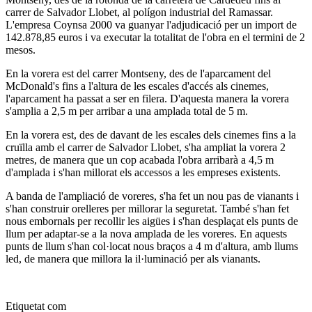
carrer de Salvador Llobet, al polígon industrial del Ramassar.
L'empresa Coynsa 2000 va guanyar l'adjudicació per un import de
142.878,85 euros i va executar la totalitat de l'obra en el termini de 2
mesos.
En la vorera est del carrer Montseny, des de l'aparcament del
McDonald's fins a l'altura de les escales d'accés als cinemes,
l'aparcament ha passat a ser en filera. D'aquesta manera la vorera
s'amplia a 2,5 m per arribar a una amplada total de 5 m.
En la vorera est, des de davant de les escales dels cinemes fins a la
cruïlla amb el carrer de Salvador Llobet, s'ha ampliat la vorera 2
metres, de manera que un cop acabada l'obra arribarà a 4,5 m
d'amplada i s'han millorat els accessos a les empreses existents.
A banda de l'ampliació de voreres, s'ha fet un nou pas de vianants i
s'han construir orelleres per millorar la seguretat. També s'han fet
nous embornals per recollir les aigües i s'han desplaçat els punts de
llum per adaptar-se a la nova amplada de les voreres. En aquests
punts de llum s'han col·locat nous braços a 4 m d'altura, amb llums
led, de manera que millora la il·luminació per als vianants.
Etiquetat com