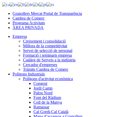
Granollers Mercat Portal de Transparència
Cambra de Comerç
Programa Activitats
ÀREA PRIVADA
Empresa
Creixement i consolidació
Millora de la competitivitat
Servei de selecció de personal
Formació i seminaris empresa
Catàleg de Serveis a la indústria
Cercador d'empreses
Tràmits Cambra de Comerç
Polígons Industrials
Polígons d'activitat econòmica
Congost
Jordi Camp
Palou Nord
Font del Ràdium
Coll de la Manya
Ramassar
Cal Gordi-Cal Català
Mapa d’accessos a Granollers