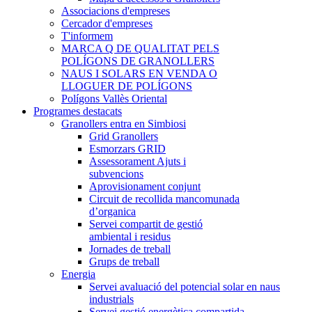
Associacions d'empreses
Cercador d'empreses
T'informem
MARCA Q DE QUALITAT PELS
POLÍGONS DE GRANOLLERS
NAUS I SOLARS EN VENDA O
LLOGUER DE POLÍGONS
Polígons Vallès Oriental
Programes destacats
Granollers entra en Simbiosi
Grid Granollers
Esmorzars GRID
Assessorament Ajuts i
subvencions
Aprovisionament conjunt
Circuit de recollida mancomunada
d’organica
Servei compartit de gestió
ambiental i residus
Jornades de treball
Grups de treball
Energia
Servei avaluació del potencial solar en naus
industrials
Servei gestió energètica compartida