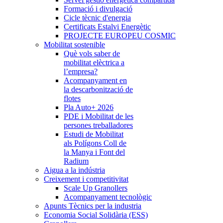
Formació i divulgació
Cicle tècnic d'energia
Certificats Estalvi Energètic
PROJECTE EUROPEU COSMIC
Mobilitat sostenible
Què vols saber de
mobilitat elèctrica a
l’empresa?
Acompanyament en
la descarbonització de
flotes
Pla Auto+ 2026
PDE i Mobilitat de les
persones treballadores
Estudi de Mobilitat
als Polígons Coll de
la Manya i Font del
Radium
Aigua a la indústria
Creixement i competitivitat
Scale Up Granollers
Acompanyament tecnològic
Apunts Tècnics per la industria
Economia Social Solidària (ESS)