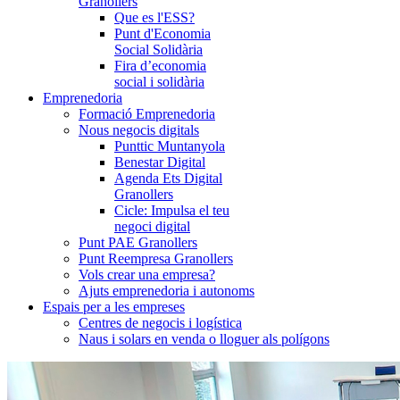
Granollers
Que es l'ESS?
Punt d'Economia
Social Solidària
Fira d’economia
social i solidària
Emprenedoria
Formació Emprenedoria
Nous negocis digitals
Punttic Muntanyola
Benestar Digital
Agenda Ets Digital
Granollers
Cicle: Impulsa el teu
negoci digital
Punt PAE Granollers
Punt Reempresa Granollers
Vols crear una empresa?
Ajuts emprenedoria i autonoms
Espais per a les empreses
Centres de negocis i logística
Naus i solars en venda o lloguer als polígons