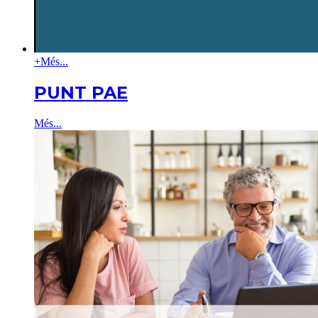
+
Més...
PUNT PAE
Més...