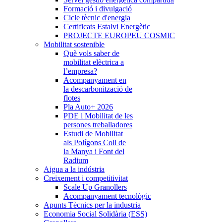
Formació i divulgació
Cicle tècnic d'energia
Certificats Estalvi Energètic
PROJECTE EUROPEU COSMIC
Mobilitat sostenible
Què vols saber de
mobilitat elèctrica a
l’empresa?
Acompanyament en
la descarbonització de
flotes
Pla Auto+ 2026
PDE i Mobilitat de les
persones treballadores
Estudi de Mobilitat
als Polígons Coll de
la Manya i Font del
Radium
Aigua a la indústria
Creixement i competitivitat
Scale Up Granollers
Acompanyament tecnològic
Apunts Tècnics per la industria
Economia Social Solidària (ESS)