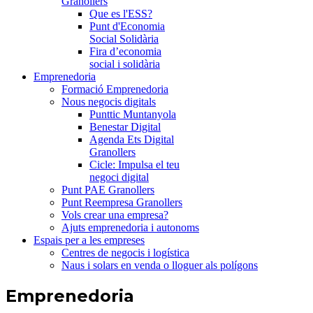
Granollers
Que es l'ESS?
Punt d'Economia
Social Solidària
Fira d’economia
social i solidària
Emprenedoria
Formació Emprenedoria
Nous negocis digitals
Punttic Muntanyola
Benestar Digital
Agenda Ets Digital
Granollers
Cicle: Impulsa el teu
negoci digital
Punt PAE Granollers
Punt Reempresa Granollers
Vols crear una empresa?
Ajuts emprenedoria i autonoms
Espais per a les empreses
Centres de negocis i logística
Naus i solars en venda o lloguer als polígons
Emprenedoria