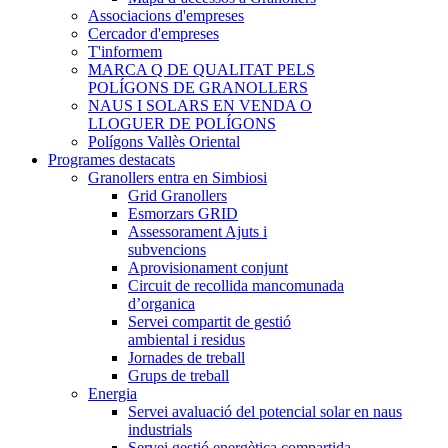
Associacions d'empreses
Cercador d'empreses
T'informem
MARCA Q DE QUALITAT PELS
POLÍGONS DE GRANOLLERS
NAUS I SOLARS EN VENDA O
LLOGUER DE POLÍGONS
Polígons Vallès Oriental
Programes destacats
Granollers entra en Simbiosi
Grid Granollers
Esmorzars GRID
Assessorament Ajuts i
subvencions
Aprovisionament conjunt
Circuit de recollida mancomunada
d’organica
Servei compartit de gestió
ambiental i residus
Jornades de treball
Grups de treball
Energia
Servei avaluació del potencial solar en naus
industrials
Servei gestió energètica compartida