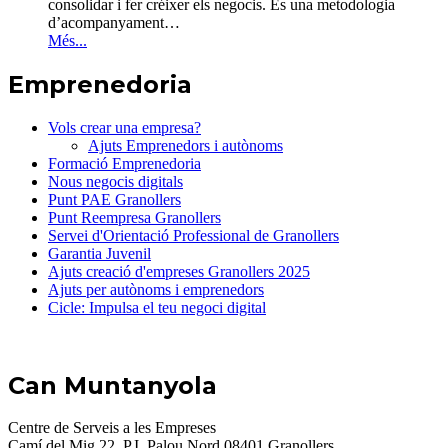
consolidar i fer créixer els negocis. És una metodologia
d’acompanyament
…
Més...
Emprenedoria
Vols crear una empresa?
Ajuts Emprenedors i autònoms
Formació Emprenedoria
Nous negocis digitals
Punt PAE Granollers
Punt Reempresa Granollers
Servei d'Orientació Professional de Granollers
Garantia Juvenil
Ajuts creació d'empreses Granollers 2025
Ajuts per autònoms i emprenedors
Cicle: Impulsa el teu negoci digital
Can Muntanyola
Centre de Serveis a les Empreses
Camí del Mig 22, P.I. Palou Nord 08401 Granollers