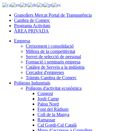
Granollers Mercat Portal de Transparència
Cambra de Comerç
Programa Activitats
ÀREA PRIVADA
Empresa
Creixement i consolidació
Millora de la competitivitat
Servei de selecció de personal
Formació i seminaris empresa
Catàleg de Serveis a la indústria
Cercador d'empreses
Tràmits Cambra de Comerç
Polígons Industrials
Polígons d'activitat econòmica
Congost
Jordi Camp
Palou Nord
Font del Ràdium
Coll de la Manya
Ramassar
Cal Gordi-Cal Català
Mapa d’accessos a Granollers