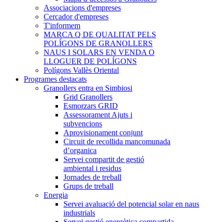
Associacions d'empreses
Cercador d'empreses
T'informem
MARCA Q DE QUALITAT PELS
POLÍGONS DE GRANOLLERS
NAUS I SOLARS EN VENDA O
LLOGUER DE POLÍGONS
Polígons Vallès Oriental
Programes destacats
Granollers entra en Simbiosi
Grid Granollers
Esmorzars GRID
Assessorament Ajuts i
subvencions
Aprovisionament conjunt
Circuit de recollida mancomunada
d’organica
Servei compartit de gestió
ambiental i residus
Jornades de treball
Grups de treball
Energia
Servei avaluació del potencial solar en naus
industrials
Servei gestió energètica compartida