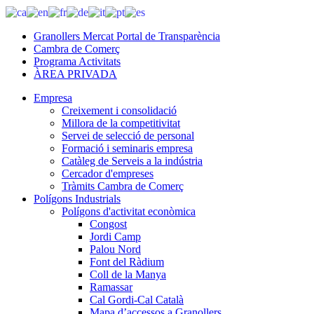
Granollers Mercat Portal de Transparència
Cambra de Comerç
Programa Activitats
ÀREA PRIVADA
Empresa
Creixement i consolidació
Millora de la competitivitat
Servei de selecció de personal
Formació i seminaris empresa
Catàleg de Serveis a la indústria
Cercador d'empreses
Tràmits Cambra de Comerç
Polígons Industrials
Polígons d'activitat econòmica
Congost
Jordi Camp
Palou Nord
Font del Ràdium
Coll de la Manya
Ramassar
Cal Gordi-Cal Català
Mapa d’accessos a Granollers