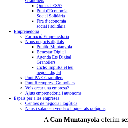
Granollers
Que es l'ESS?
Punt d'Economia
Social Solidària
Fira d’economia
social i solidària
Emprenedoria
Formació Emprenedoria
Nous negocis digitals
Punttic Muntanyola
Benestar Digital
Agenda Ets Digital
Granollers
Cicle: Impulsa el teu
negoci digital
Punt PAE Granollers
Punt Reempresa Granollers
Vols crear una empresa?
Ajuts emprenedoria i autonoms
Espais per a les empreses
Centres de negocis i logística
Naus i solars en venda o lloguer als polígons
A
Can Muntanyola
oferim
se