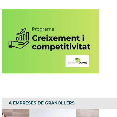
Aquest programa consta de tres subprogrames: (1) Servei de 
A EMPRESES DE GRANOLLERS