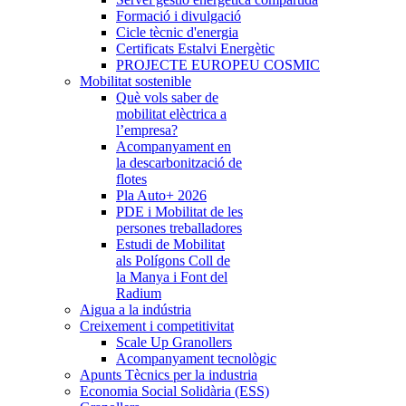
Formació i divulgació
Cicle tècnic d'energia
Certificats Estalvi Energètic
PROJECTE EUROPEU COSMIC
Mobilitat sostenible
Què vols saber de
mobilitat elèctrica a
l’empresa?
Acompanyament en
la descarbonització de
flotes
Pla Auto+ 2026
PDE i Mobilitat de les
persones treballadores
Estudi de Mobilitat
als Polígons Coll de
la Manya i Font del
Radium
Aigua a la indústria
Creixement i competitivitat
Scale Up Granollers
Acompanyament tecnològic
Apunts Tècnics per la industria
Economia Social Solidària (ESS)