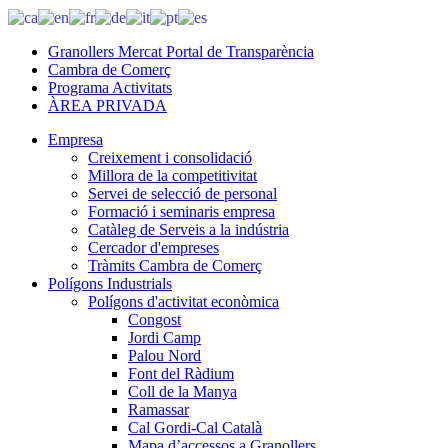
Granollers Mercat Portal de Transparència
Cambra de Comerç
Programa Activitats
ÀREA PRIVADA
Empresa
Creixement i consolidació
Millora de la competitivitat
Servei de selecció de personal
Formació i seminaris empresa
Catàleg de Serveis a la indústria
Cercador d'empreses
Tràmits Cambra de Comerç
Polígons Industrials
Polígons d'activitat econòmica
Congost
Jordi Camp
Palou Nord
Font del Ràdium
Coll de la Manya
Ramassar
Cal Gordi-Cal Català
Mapa d’accessos a Granollers