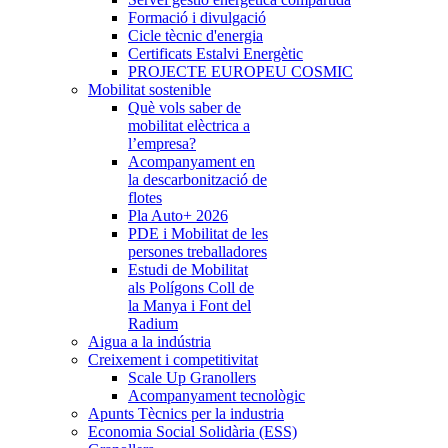
Formació i divulgació
Cicle tècnic d'energia
Certificats Estalvi Energètic
PROJECTE EUROPEU COSMIC
Mobilitat sostenible
Què vols saber de
mobilitat elèctrica a
l’empresa?
Acompanyament en
la descarbonització de
flotes
Pla Auto+ 2026
PDE i Mobilitat de les
persones treballadores
Estudi de Mobilitat
als Polígons Coll de
la Manya i Font del
Radium
Aigua a la indústria
Creixement i competitivitat
Scale Up Granollers
Acompanyament tecnològic
Apunts Tècnics per la industria
Economia Social Solidària (ESS)