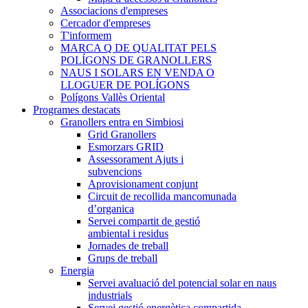
Associacions d'empreses
Cercador d'empreses
T'informem
MARCA Q DE QUALITAT PELS
POLÍGONS DE GRANOLLERS
NAUS I SOLARS EN VENDA O
LLOGUER DE POLÍGONS
Polígons Vallès Oriental
Programes destacats
Granollers entra en Simbiosi
Grid Granollers
Esmorzars GRID
Assessorament Ajuts i
subvencions
Aprovisionament conjunt
Circuit de recollida mancomunada
d’organica
Servei compartit de gestió
ambiental i residus
Jornades de treball
Grups de treball
Energia
Servei avaluació del potencial solar en naus
industrials
Servei gestió energètica compartida