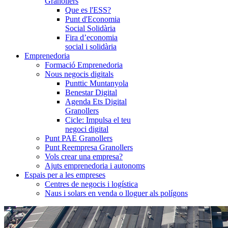
Granollers
Que es l'ESS?
Punt d'Economia
Social Solidària
Fira d’economia
social i solidària
Emprenedoria
Formació Emprenedoria
Nous negocis digitals
Punttic Muntanyola
Benestar Digital
Agenda Ets Digital
Granollers
Cicle: Impulsa el teu
negoci digital
Punt PAE Granollers
Punt Reempresa Granollers
Vols crear una empresa?
Ajuts emprenedoria i autonoms
Espais per a les empreses
Centres de negocis i logística
Naus i solars en venda o lloguer als polígons