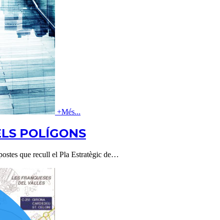
+
Més...
ELS POLÍGONS
opostes que recull el Pla Estratègic de
…