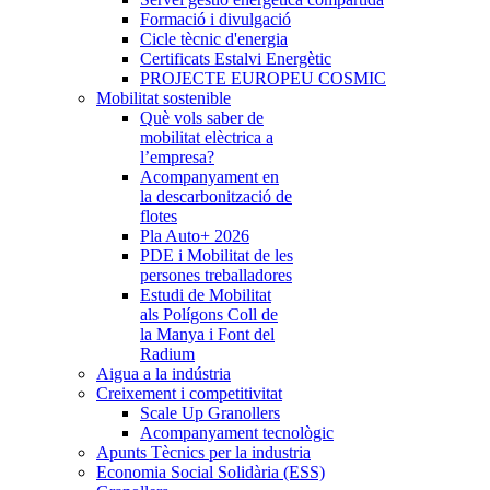
Formació i divulgació
Cicle tècnic d'energia
Certificats Estalvi Energètic
PROJECTE EUROPEU COSMIC
Mobilitat sostenible
Què vols saber de
mobilitat elèctrica a
l’empresa?
Acompanyament en
la descarbonització de
flotes
Pla Auto+ 2026
PDE i Mobilitat de les
persones treballadores
Estudi de Mobilitat
als Polígons Coll de
la Manya i Font del
Radium
Aigua a la indústria
Creixement i competitivitat
Scale Up Granollers
Acompanyament tecnològic
Apunts Tècnics per la industria
Economia Social Solidària (ESS)