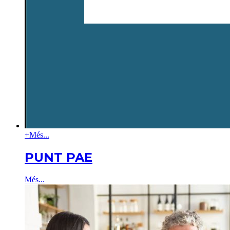
+
Més...
PUNT PAE
Més...