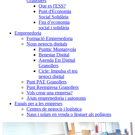
Granollers
Que es l'ESS?
Punt d'Economia
Social Solidària
Fira d’economia
social i solidària
Emprenedoria
Formació Emprenedoria
Nous negocis digitals
Punttic Muntanyola
Benestar Digital
Agenda Ets Digital
Granollers
Cicle: Impulsa el teu
negoci digital
Punt PAE Granollers
Punt Reempresa Granollers
Vols crear una empresa?
Ajuts emprenedoria i autonoms
Espais per a les empreses
Centres de negocis i logística
Naus i solars en venda o lloguer als polígons