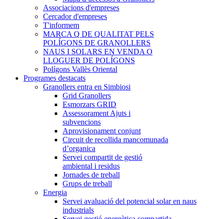
Associacions d'empreses
Cercador d'empreses
T'informem
MARCA Q DE QUALITAT PELS
POLÍGONS DE GRANOLLERS
NAUS I SOLARS EN VENDA O
LLOGUER DE POLÍGONS
Polígons Vallès Oriental
Programes destacats
Granollers entra en Simbiosi
Grid Granollers
Esmorzars GRID
Assessorament Ajuts i
subvencions
Aprovisionament conjunt
Circuit de recollida mancomunada
d’organica
Servei compartit de gestió
ambiental i residus
Jornades de treball
Grups de treball
Energia
Servei avaluació del potencial solar en naus
industrials
Servei gestió energètica compartida