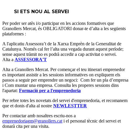
SI ETS NOU AL SERVEI
Per poder ser atès i/o participar en les accions formatives que
Granollers Mercat, és OBLIGATORI donar-te d’alta a les següents
plataformes :
A l'aplicatiu Assessora’t de la Xarxa Emprèn de la Generalitat de
Catalunya. Només cal fer l’alta una vegada durant aquest període;
sense aquest tràmit no es podrà accedir a cap activitat o servei.
Alta a
ASSESSORA'T
Alta a Granollers Mercat. Per començar el teu itinerari emprenedor
es important assistir a les sessions informatives on expliquem els
passos a seguir per emprendre un negoci: Com fer un pla d’empresa
i Com muntar una empresa.
Consulta les properes sessions dins
l'apartat:
Formació per a l'emprenedoria
Per rebre totes les novetats del servei d'emprenedoria, et recomanem
que et donis d'alta al nostre
NEWLESTTER
Per contactar amb nosaltres escriu-nos a
emprenedoriagm@granollers.cat
i el personal tècnic del servei et
donarà cita per una visita.