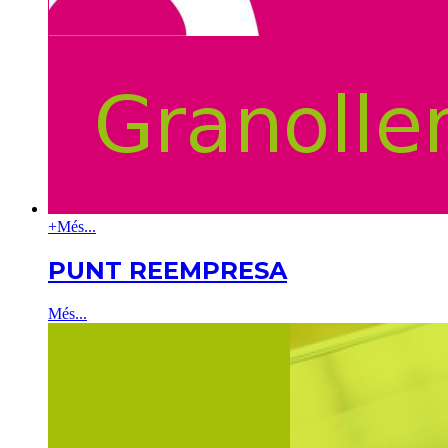
+
Més...
PUNT REEMPRESA
Més...