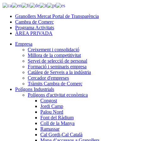
Granollers Mercat Portal de Transparència
Cambra de Comerç
Programa Activitats
ÀREA PRIVADA
Empresa
Creixement i consolidació
Millora de la competitivitat
Servei de selecció de personal
Formació i seminaris empresa
Catàleg de Serveis a la indústria
Cercador d'empreses
Tràmits Cambra de Comerç
Polígons Industrials
Polígons d'activitat econòmica
Congost
Jordi Camp
Palou Nord
Font del Ràdium
Coll de la Manya
Ramassar
Cal Gordi-Cal Català
Mapa d’accessos a Granollers