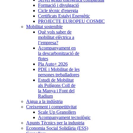
Formació i divulgació
Cicle tècnic d'energia
Certificats Estalvi Energètic
PROJECTE EUROPEU COSMIC
Mobilitat sostenible
Què vols saber de
mobilitat elèctrica a
l’empresa?
Acompanyament en
la descarbonització de
flotes
Pla Auto+ 2026
PDE i Mobilitat de les
persones treballadores
Estudi de Mobilitat
als Polígons Coll de
la Manya i Font del
Radium
Aigua a la indústria
Creixement i competitivitat
Scale Up Granollers
Acompanyament tecnològic
Apunts Tècnics per la industria
Economia Social Solidària (ESS)