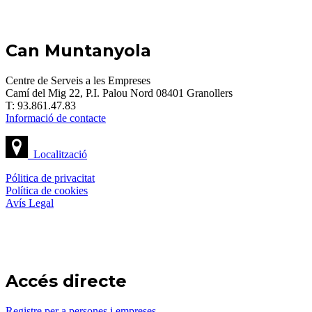
Can Muntanyola
Centre de Serveis a les Empreses
Camí del Mig 22, P.I. Palou Nord 08401 Granollers
T: 93.861.47.83
Informació de contacte
Localització
Pólitica de privacitat
Política de cookies
Avís Legal
Accés directe
Registre per a persones i empreses