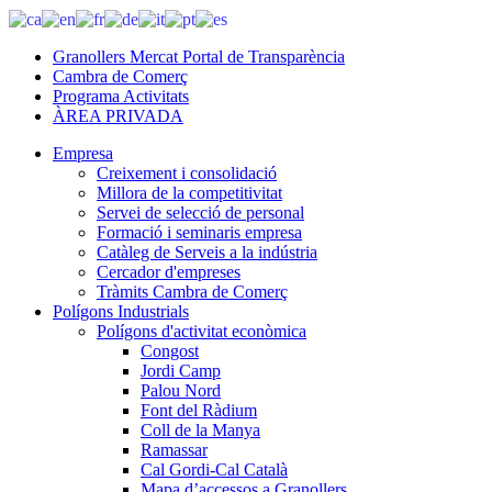
Granollers Mercat Portal de Transparència
Cambra de Comerç
Programa Activitats
ÀREA PRIVADA
Empresa
Creixement i consolidació
Millora de la competitivitat
Servei de selecció de personal
Formació i seminaris empresa
Catàleg de Serveis a la indústria
Cercador d'empreses
Tràmits Cambra de Comerç
Polígons Industrials
Polígons d'activitat econòmica
Congost
Jordi Camp
Palou Nord
Font del Ràdium
Coll de la Manya
Ramassar
Cal Gordi-Cal Català
Mapa d’accessos a Granollers