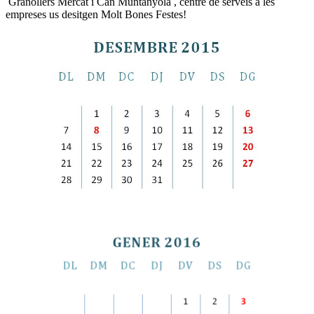
Granollers Mercat i Can Muntanyola , centre de serveis a les
empreses us desitgen Molt Bones Festes!