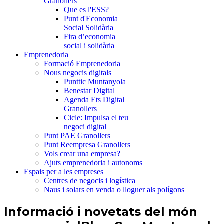
Granollers
Que es l'ESS?
Punt d'Economia
Social Solidària
Fira d’economia
social i solidària
Emprenedoria
Formació Emprenedoria
Nous negocis digitals
Punttic Muntanyola
Benestar Digital
Agenda Ets Digital
Granollers
Cicle: Impulsa el teu
negoci digital
Punt PAE Granollers
Punt Reempresa Granollers
Vols crear una empresa?
Ajuts emprenedoria i autonoms
Espais per a les empreses
Centres de negocis i logística
Naus i solars en venda o lloguer als polígons
Informació i novetats del món