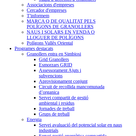
Associacions d'empreses
Cercador d'empreses
T'informem
MARCA Q DE QUALITAT PELS
POLÍGONS DE GRANOLLERS
NAUS I SOLARS EN VENDA O
LLOGUER DE POLÍGONS
Polígons Vallès Oriental
Programes destacats
Granollers entra en Simbiosi
Grid Granollers
Esmorzars GRID
Assessorament Ajuts i
subvencions
Aprovisionament conjunt
Circuit de recollida mancomunada
d’organica
Servei compartit de gestió
ambiental i residus
Jornades de treball
Grups de treball
Energia
Servei avaluació del potencial solar en naus
industrials
Servei gestió energètica compartida