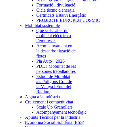
Formació i divulgació
Cicle tècnic d'energia
Certificats Estalvi Energètic
PROJECTE EUROPEU COSMIC
Mobilitat sostenible
Què vols saber de
mobilitat elèctrica a
l’empresa?
Acompanyament en
la descarbonització de
flotes
Pla Auto+ 2026
PDE i Mobilitat de les
persones treballadores
Estudi de Mobilitat
als Polígons Coll de
la Manya i Font del
Radium
Aigua a la indústria
Creixement i competitivitat
Scale Up Granollers
Acompanyament tecnològic
Apunts Tècnics per la industria
Economia Social Solidària (ESS)