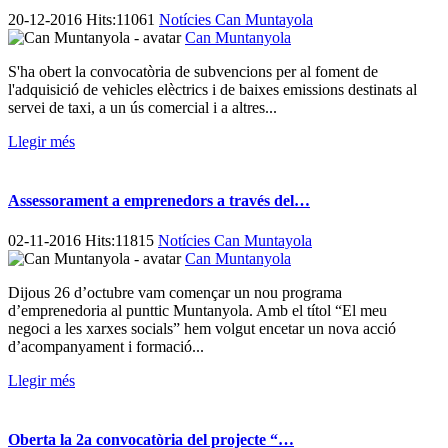
20-12-2016 Hits:11061
Notícies Can Muntayola
Can Muntanyola
S'ha obert la convocatòria de subvencions per al foment de
l'adquisició de vehicles elèctrics i de baixes emissions destinats al
servei de taxi, a un ús comercial i a altres...
Llegir més
Assessorament a emprenedors a través del…
02-11-2016 Hits:11815
Notícies Can Muntayola
Can Muntanyola
Dijous 26 d’octubre vam començar un nou programa
d’emprenedoria al punttic Muntanyola. Amb el títol “El meu
negoci a les xarxes socials” hem volgut encetar un nova acció
d’acompanyament i formació...
Llegir més
Oberta la 2a convocatòria del projecte “…