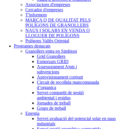
Associacions d'empreses
Cercador d'empreses
T'informem
MARCA Q DE QUALITAT PELS
POLÍGONS DE GRANOLLERS
NAUS I SOLARS EN VENDA O
LLOGUER DE POLÍGONS
Polígons Vallès Oriental
Programes destacats
Granollers entra en Simbiosi
Grid Granollers
Esmorzars GRID
Assessorament Ajuts i
subvencions
Aprovisionament conjunt
Circuit de recollida mancomunada
d’organica
Servei compartit de gestió
ambiental i residus
Jornades de treball
Grups de treball
Energia
Servei avaluació del potencial solar en naus
industrials
Servei gestió energètica compartida