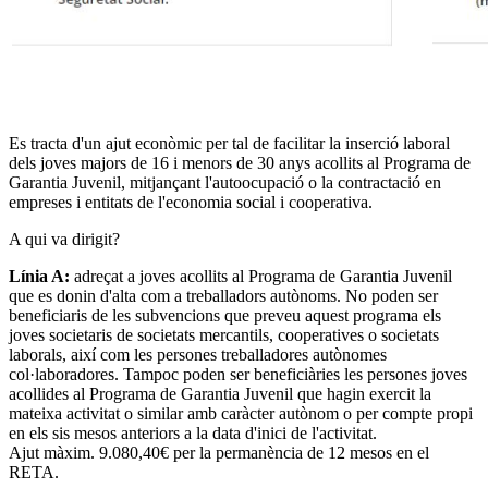
Es tracta d'un ajut econòmic per tal de facilitar la inserció laboral
dels joves majors de 16 i menors de 30 anys acollits al Programa de
Garantia Juvenil, mitjançant l'autoocupació o la contractació en
empreses i entitats de l'economia social i cooperativa.
A qui va dirigit?
Línia A
:
adreçat a joves acollits al Programa de Garantia Juvenil
que es donin d'alta com a treballadors autònoms. No poden ser
beneficiaris de les subvencions que preveu aquest programa els
joves societaris de societats mercantils, cooperatives o societats
laborals, així com les persones treballadores autònomes
col·laboradores. Tampoc poden ser beneficiàries les persones joves
acollides al Programa de Garantia Juvenil que hagin exercit la
mateixa activitat o similar amb caràcter autònom o per compte propi
en els sis mesos anteriors a la data d'inici de l'activitat.
Ajut màxim. 9.080,40€ per la permanència de 12 mesos en el
RETA.