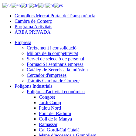
Granollers Mercat Portal de Transparència
Cambra de Comerç
Programa Activitats
ÀREA PRIVADA
Empresa
Creixement i consolidació
Millora de la competitivitat
Servei de selecció de personal
Formació i seminaris empresa
Catàleg de Serveis a la indústria
Cercador d'empreses
Tràmits Cambra de Comerç
Polígons Industrials
Polígons d'activitat econòmica
Congost
Jordi Camp
Palou Nord
Font del Ràdium
Coll de la Manya
Ramassar
Cal Gordi-Cal Català
Mapa d’accessos a Granollers