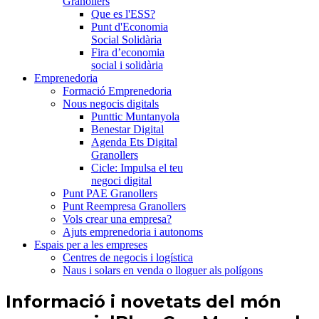
Granollers
Que es l'ESS?
Punt d'Economia
Social Solidària
Fira d’economia
social i solidària
Emprenedoria
Formació Emprenedoria
Nous negocis digitals
Punttic Muntanyola
Benestar Digital
Agenda Ets Digital
Granollers
Cicle: Impulsa el teu
negoci digital
Punt PAE Granollers
Punt Reempresa Granollers
Vols crear una empresa?
Ajuts emprenedoria i autonoms
Espais per a les empreses
Centres de negocis i logística
Naus i solars en venda o lloguer als polígons
Informació i novetats del món