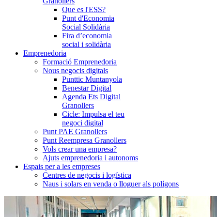
Granollers
Que es l'ESS?
Punt d'Economia
Social Solidària
Fira d’economia
social i solidària
Emprenedoria
Formació Emprenedoria
Nous negocis digitals
Punttic Muntanyola
Benestar Digital
Agenda Ets Digital
Granollers
Cicle: Impulsa el teu
negoci digital
Punt PAE Granollers
Punt Reempresa Granollers
Vols crear una empresa?
Ajuts emprenedoria i autonoms
Espais per a les empreses
Centres de negocis i logística
Naus i solars en venda o lloguer als polígons