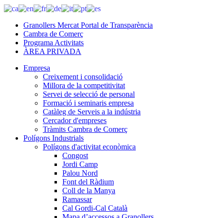
Granollers Mercat Portal de Transparència
Cambra de Comerç
Programa Activitats
ÀREA PRIVADA
Empresa
Creixement i consolidació
Millora de la competitivitat
Servei de selecció de personal
Formació i seminaris empresa
Catàleg de Serveis a la indústria
Cercador d'empreses
Tràmits Cambra de Comerç
Polígons Industrials
Polígons d'activitat econòmica
Congost
Jordi Camp
Palou Nord
Font del Ràdium
Coll de la Manya
Ramassar
Cal Gordi-Cal Català
Mapa d’accessos a Granollers