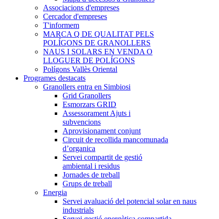
Associacions d'empreses
Cercador d'empreses
T'informem
MARCA Q DE QUALITAT PELS
POLÍGONS DE GRANOLLERS
NAUS I SOLARS EN VENDA O
LLOGUER DE POLÍGONS
Polígons Vallès Oriental
Programes destacats
Granollers entra en Simbiosi
Grid Granollers
Esmorzars GRID
Assessorament Ajuts i
subvencions
Aprovisionament conjunt
Circuit de recollida mancomunada
d’organica
Servei compartit de gestió
ambiental i residus
Jornades de treball
Grups de treball
Energia
Servei avaluació del potencial solar en naus
industrials
Servei gestió energètica compartida