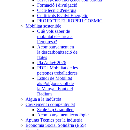
Formació i divulgació
Cicle tècnic d'energia
Certificats Estalvi Energètic
PROJECTE EUROPEU COSMIC
Mobilitat sostenible
Què vols saber de
mobilitat elèctrica a
l’empresa?
Acompanyament en
la descarbonització de
flotes
Pla Auto+ 2026
PDE i Mobilitat de les
persones treballadores
Estudi de Mobilitat
als Polígons Coll de
la Manya i Font del
Radium
Aigua a la indústria
Creixement i competitivitat
Scale Up Granollers
Acompanyament tecnològic
Apunts Tècnics per la industria
Economia Social Solidària (ESS)